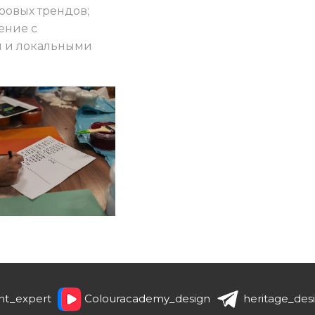
ровых трендов;
ение с
 и локальными
nt_expert
Colouracademy_design
heritage_des