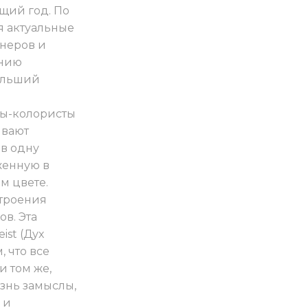
щий год. По
я актуальные
йнеров и
ению
больший
ты-колористы
ывают
в одну
енную в
м цвете.
строения
ов. Эта
ist (Дух
, что все
и том же,
знь замыслы,
 и