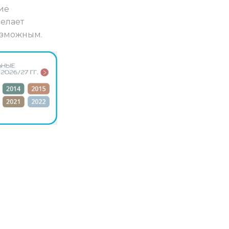
ие
елает
озможным.