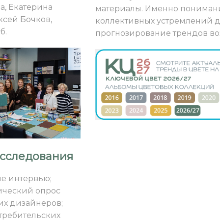
а, Екатерина
материалы. Именно пониман
ксей Бочков,
коллективных устремлений д
б.
прогнозирование трендов в
сследования
е интервью;
ический опрос
х дизайнеров;
требительских