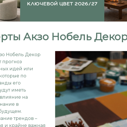
рты Акзо Нобель Деко
зо Нобель Декор
т прогноз
ных идей или
которые по
анды его
удут иметь
влияние на
знание в
будущем.
ание трендов –
я и крайне важная