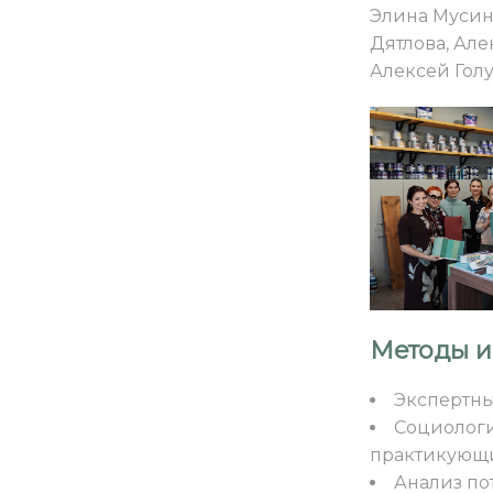
Элина Мусин
Дятлова, Але
Алексей Голу
Методы и
Экспертны
Социолог
практикующи
Анализ по