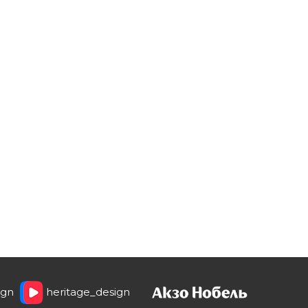
ign
heritage_design