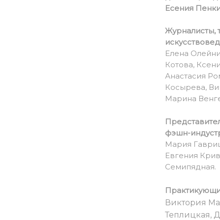
Есения Пенки
Журналисты, 
искусствове
Елена Олейни
Котова, Ксен
Анастасия Ро
Косырева, Ви
Марина Венге
Представител
фэшн-индуст
Мария Гавриш
Евгения Крив
Семипядная.
Практикующи
Виктория Ма
Теплицкая, 