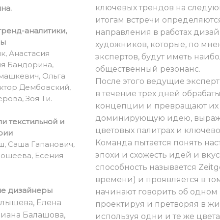
ключевых трендов на следую
на.
итогам встречи определяютс
тренд-аналитики,
направления в работах диза
ды
художников, которые, по мн
к, Анастасия
экспертов, будут иметь наи
ия Бандорина,
общественный резонанс.
машкевич, Ольга
После этого ведущие экспер
ктор Дембовский,
в течение трех дней обрабат
рова, Зоя Ти.
концепции и превращают их 
доминирующую идею, выраж
и текстильной и
цветовых палитрах и ключево
рии
Команда пытается понять на
, Саша Гапанович,
эпохи и схожесть идей и вкус
ошеева, Есения
способность называется Zeitge
времени) и проявляется в том
е дизайнеры
начинают говорить об одном 
лышева, Елена
проектируя и претворяя в жи
Диана Балашова,
используя одни и те же цвета