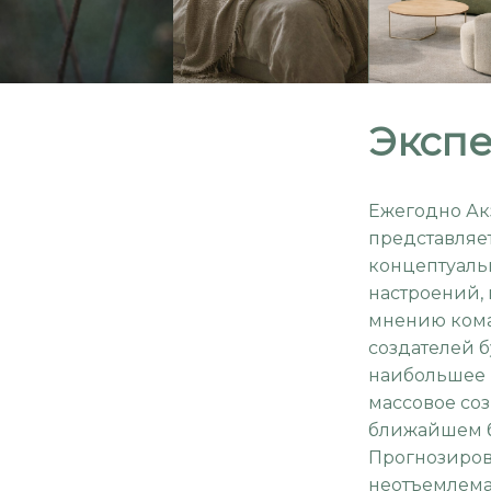
Экспе
Ежегодно Ак
представляе
концептуаль
настроений, 
мнению ком
создателей б
наибольшее 
массовое со
ближайшем 
Прогнозиров
неотъемлема