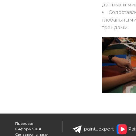
данных и ми
Сопоставл
глобальными
трендами.
Правовая
paint_expert
Pai
информация
Связаться с нами