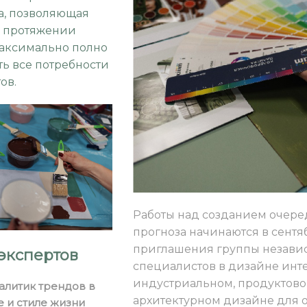
а, позволяющая
 протяжении
максимально полно
ть все потребности
ов.
Работы над созданием очере
прогноза начинаются в сентя
приглашения группы незави
экспертов
специалистов в дизайне инт
индустриальном, продуктово
алитик трендов в
архитектурном дизайне для 
е и стиле жизни